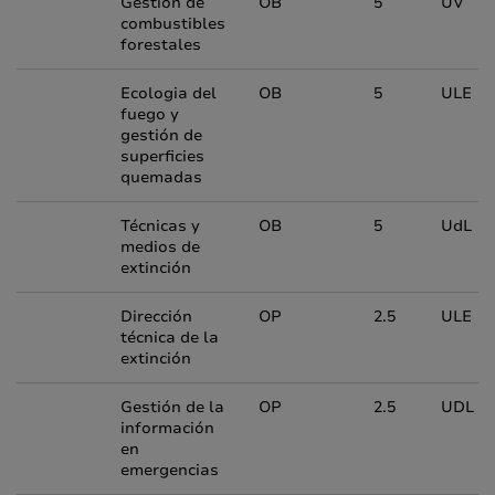
Gestión de
OB
5
UV
combustibles
forestales
Ecologia del
OB
5
ULE
fuego y
gestión de
superficies
quemadas
Técnicas y
OB
5
UdL
medios de
extinción
Dirección
OP
2.5
ULE
técnica de la
extinción
Gestión de la
OP
2.5
UDL
información
en
emergencias