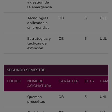
y gestión de
la emergencia
Tecnologías
OB
5
ULE
aplicadas a
emergencias
Estrategias y
OB
5
UdL
tácticas de
extinción
SEGUNDO SEMESTRE
CÓDIGO
NOMBRE
CARÁCTER
ECTS
CAMP
ASIGNATURA
Quemas
OB
5
UdL
prescritas