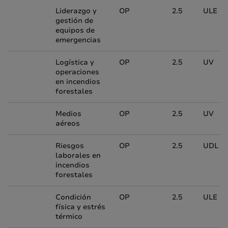
Liderazgo y
OP
2.5
ULE
gestión de
equipos de
emergencias
Logística y
OP
2.5
UV
operaciones
en incendios
forestales
Medios
OP
2.5
UV
aéreos
Riesgos
OP
2.5
UDL
laborales en
incendios
forestales
Condición
OP
2.5
ULE
física y estrés
térmico