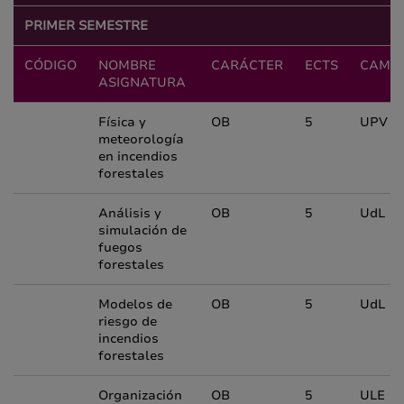
PRIMER SEMESTRE
CÓDIGO
NOMBRE
CARÁCTER
ECTS
CAMP
ASIGNATURA
Física y
OB
5
UPV
meteorología
en incendios
forestales
Análisis y
OB
5
UdL
simulación de
fuegos
forestales
Modelos de
OB
5
UdL
riesgo de
incendios
forestales
Organización
OB
5
ULE