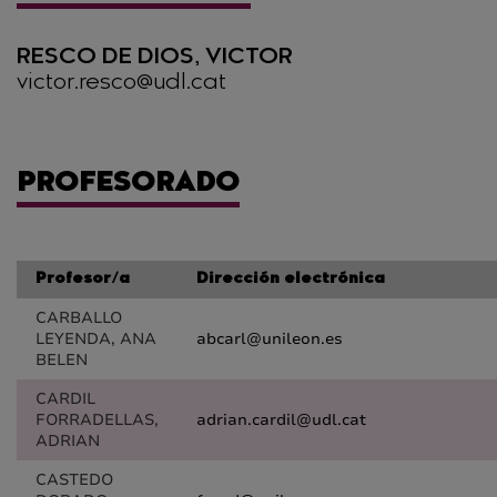
RESCO DE DIOS, VICTOR
victor.resco@udl.cat
PROFESORADO
Profesor/a
Dirección electrónica
CARBALLO
LEYENDA, ANA
abcarl@unileon.es
BELEN
CARDIL
FORRADELLAS,
adrian.cardil@udl.cat
ADRIAN
CASTEDO