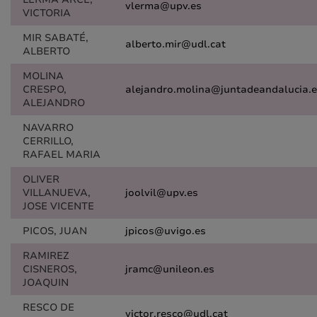
vlerma@upv.es
VICTORIA
MIR SABATÉ,
alberto.mir@udl.cat
ALBERTO
MOLINA
CRESPO,
alejandro.molina@juntadeandalucia.
ALEJANDRO
NAVARRO
CERRILLO,
RAFAEL MARIA
OLIVER
VILLANUEVA,
joolvil@upv.es
JOSE VICENTE
PICOS, JUAN
jpicos@uvigo.es
RAMIREZ
CISNEROS,
jramc@unileon.es
JOAQUIN
RESCO DE
victor.resco@udl.cat