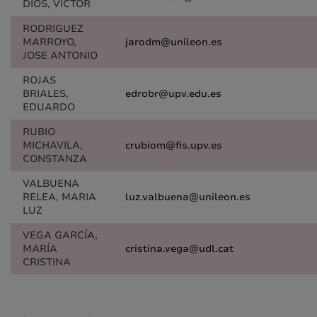
DIOS, VICTOR
RODRIGUEZ
MARROYO,
jarodm@unileon.es
JOSE ANTONIO
ROJAS
BRIALES,
edrobr@upv.edu.es
EDUARDO
RUBIO
MICHAVILA,
crubiom@fis.upv.es
CONSTANZA
VALBUENA
RELEA, MARIA
luz.valbuena@unileon.es
LUZ
VEGA GARCÍA,
MARÍA
cristina.vega@udl.cat
CRISTINA