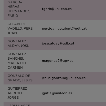
GARCIA-
HERAS
fgarh@unileon.es
HERNANDEZ,
FABIO
GELABERT
VADILLO, PERE
perejoan.gelabert@udl.cat
JOAN
GONZALEZ
josu.alday@udl.cat
ALDAY, JOSU
GONZALEZ
SANCHIS,
magonsa2@upv.es
MARIA DEL
CARMEN
GONZALO DE
jesus.gonzalo@unileon.es
GRADO, JESUS
GUTIERREZ
ARROYO,
jgutia@unileon.es
JORGE
LERMA ARCE,