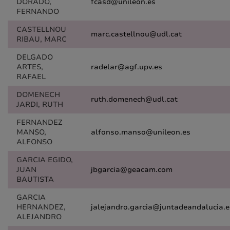
DORADO,
fcasd@unileon.es
FERNANDO
CASTELLNOU
marc.castellnou@udl.cat
RIBAU, MARC
DELGADO
ARTES,
radelar@agf.upv.es
RAFAEL
DOMENECH
ruth.domenech@udl.cat
JARDI, RUTH
FERNANDEZ
MANSO,
alfonso.manso@unileon.es
ALFONSO
GARCIA EGIDO,
JUAN
jbgarcia@geacam.com
BAUTISTA
GARCIA
HERNANDEZ,
jalejandro.garcia@juntadeandalucia.e
ALEJANDRO