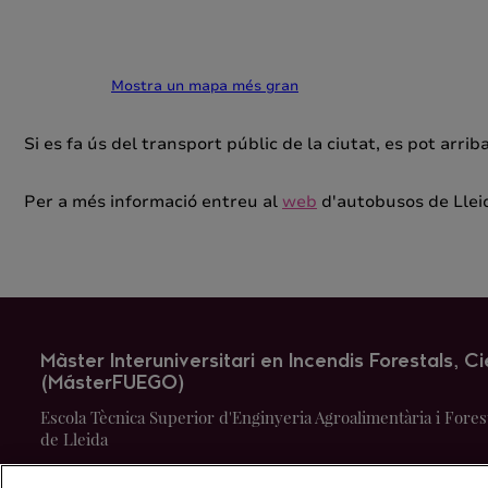
Mostra un mapa més gran
Si es fa ús del transport públic de la ciutat, es pot arrib
Per a més informació entreu al
web
d'autobusos de Llei
Màster Interuniversitari en Incendis Forestals, Ci
(MásterFUEGO)
Escola Tècnica Superior d'Enginyeria Agroalimentària i Foresta
de Lleida