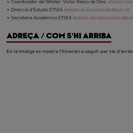
Coordinador del Màster: Víctor Resco de Dios:
etseafiv.co
Direcció d'Estudis ETSEA
etseafiv.direccioestudis@udl.cat
Secretaria Acadèmica ETSEA
etsea
fiv
.secretariacentre@ud
ADREÇA / COM S'HI ARRIBA
En la imatge es mostra l'itinerari a seguir per tal d'arri