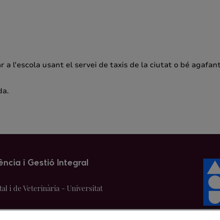
ar a l'escola usant el servei de taxis de la ciutat o bé agafan
da.
ència i Gestió Integral
l i de Veterinària - Universitat