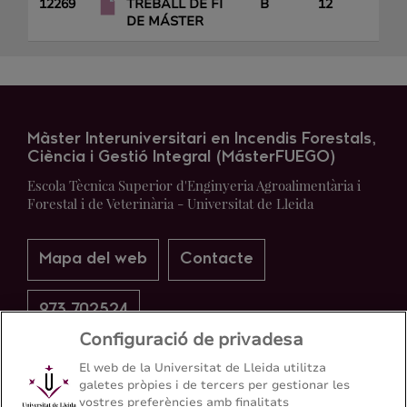
12269
TREBALL DE FI
B
12
DE MÁSTER
Màster Interuniversitari en Incendis Forestals,
Ciència i Gestió Integral (MásterFUEGO)
Escola Tècnica Superior d'Enginyeria Agroalimentària i
Forestal i de Veterinària - Universitat de Lleida
Mapa del web
Contacte
973 702524
Configuració de privadesa
El web de la Universitat de Lleida utilitza
galetes pròpies i de tercers per gestionar les
vostres preferències amb finalitats