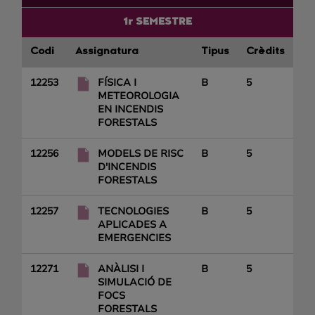
1r SEMESTRE
Codi
Assignatura
Tipus
Crèdits
12253
FÍSICA I
B
5
METEOROLOGIA
EN INCENDIS
FORESTALS
12256
MODELS DE RISC
B
5
D'INCENDIS
FORESTALS
12257
TECNOLOGIES
B
5
APLICADES A
EMERGENCIES
12271
ANÀLISI I
B
5
SIMULACIÓ DE
FOCS
FORESTALS