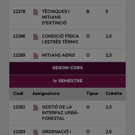
12278
TÈCNIQUES I
B
5
MITJANS
D'EXTINCIÓ
12286
CONDICIÓ FÍSICA
O
2,5
I ESTRÈS TÈRMIC
12289
MITJANS AERIS
O
2,5
SEGON CURS
1r SEMESTRE
Codi
Assignatura
Tipus
Crèdits
12262
GESTIÓ DE LA
O
2,5
INTERFAZ URBÀ-
FORESTAL
12263
ORDENACIÓ I
O
2,5